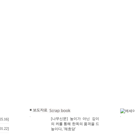
[나무신문] 높이가 아닌 깊이
05.16]
의 켜를 통해 한옥의 품격을 드
01.22]
높이다, '채효당'