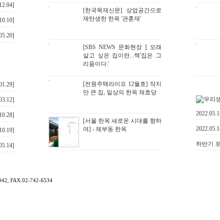
12.04]
[한국목재신문] 상업공간으로
재탄생한 한옥 '관훈재'
10.10]
05.20]
[SBS NEWS 문화현장 ] 오래
살고 싶은 집이란...책'집은 그
리움이다.'
[전원주택라이프 12월호] 작지
01.29]
만 큰 집, 일상의 한옥 채효당
03.12]
2022.05
10.28]
[서울 한옥 새로운 시대를 향하
2022.05
여] - 체부동 한옥
10.19]
하반기 포
05.14]