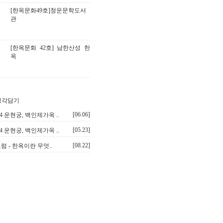
[한옥문화49호]청운문학도서
관
[한옥문화 42호] 남한산성 한
옥
[06.06]
.14 운현궁, 백인제가옥 ..
[05.23]
.14 운현궁, 백인제가옥 ..
[08.22]
럼 - 한옥이란 무엇..