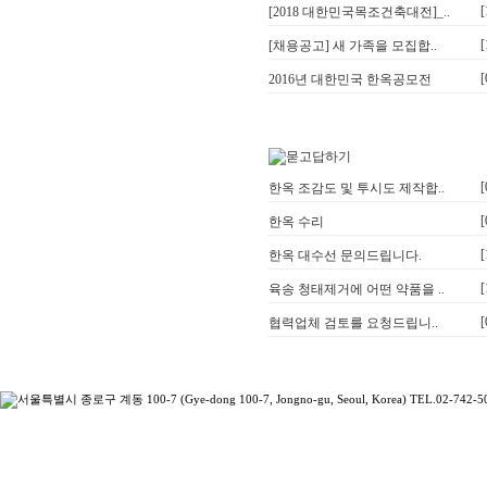
[
[2018 대한민국목조건축대전]_..
[
[채용공고] 새 가족을 모집합..
[
2016년 대한민국 한옥공모전
[
한옥 조감도 및 투시도 제작합..
[
한옥 수리
[
한옥 대수선 문의드립니다.
[
육송 청태제거에 어떤 약품을 ..
[
협력업체 검토를 요청드립니..