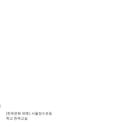
[한옥문화 60호] 서울정수초등
학교 한옥교실