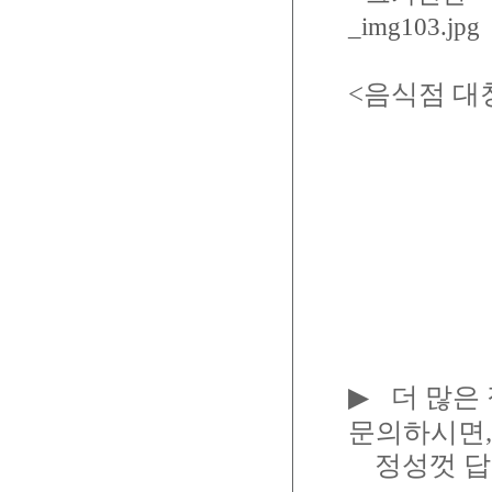
<음식점 대
▶
더
많은 
문의하시면,
정성껏 답