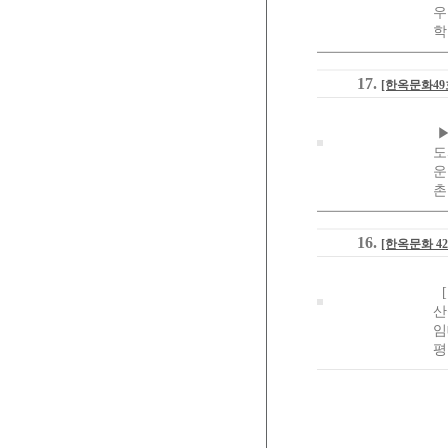
우
학
17.
[한옥문화4
▶
도
운
촌
16.
[한옥문화 4
[
산
임
평