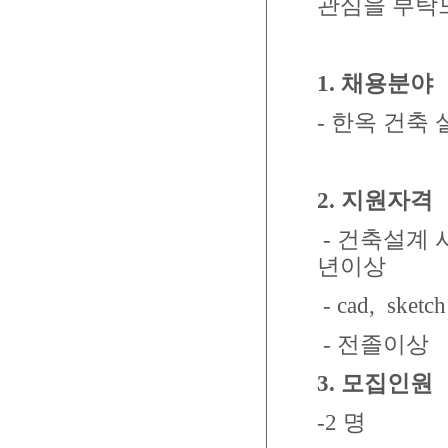
관심을 부탁
1.
채용분야
-
한옥 건축 
2.
지원자격
-
건축설계 
년이상
- cad, sketc
-
전졸이상
3.
모집인원
-2
명