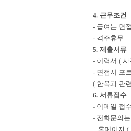
4.
근무조건
-
급여는 면
-
격주휴무
5.
제출서류
-
이력서
(
사
-
면접시 포
(
한옥과 관련
6.
서류접수
-
이메일 접
-
전화문의는 
홈페이지
(