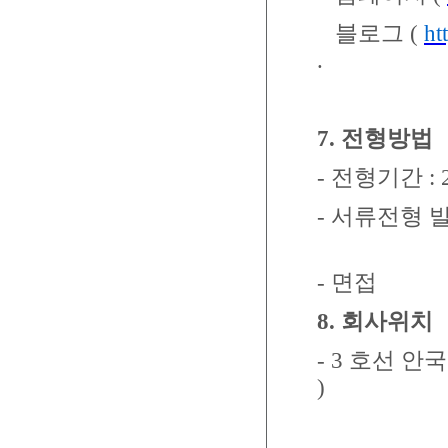
블로그
(
ht
.
7.
전형방법
-
전형기간
: 
-
서류전형 
-
면접
8.
회사위치
- 3
호선 안국
)