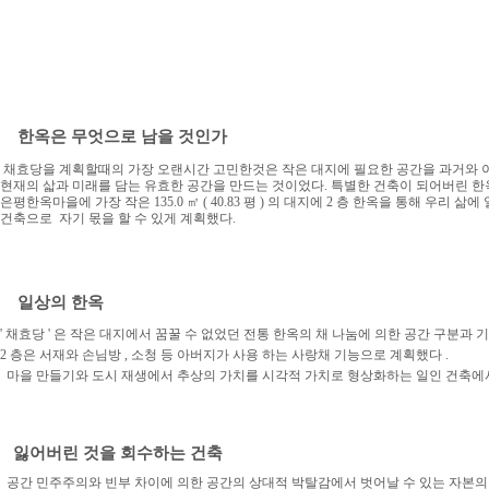
한옥은 무엇으로 남을 것인가
채효당을 계획할때의 가장 오랜시간 고민한것은 작은 대지에 필요한 공간을 과거와
현재의
삷과 미래를 담는 유효한 공간을 만드는 것이었다.
특별한 건축이 되어버린 한
은평한옥마을에
가장 작은
135.0
㎡
(
40.83
평
)
의 대지에
2
층 한옥을 통해 우리 삶에
건축으로
자기 몫을
할
수 있게 계획했다.
일상의 한옥
'
채효당
'
은 작은 대지에서 꿈꿀 수 없었던 전통 한옥의 채 나눔에 의한 공간 구분과
기
2
층은 서재와 손님방
,
소청 등 아버지가 사용
하는 사랑채 기능으로 계획했다
.
마을 만들기와 도시 재생에서 추상의 가치를 시각적 가치로 형상화하는 일인
건축에
잃어버린 것을 회수하는 건축
공간 민주주의와 빈부 차이에 의한 공간의 상대적 박탈감에서 벗어날 수 있는
자본의