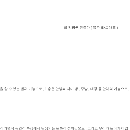
글
김장권
건축가
(
북촌
HRC
대표
)
임을
할 수 있는 별채 기능으로
,
1
층은 안방과 자녀 방
,
주방
,
대청 등 안채의
기능으로
,
의 가변적 공간적 특징에서 탄생되는 문화적 성취감으로
,
그리고 우리가 들어가지 않