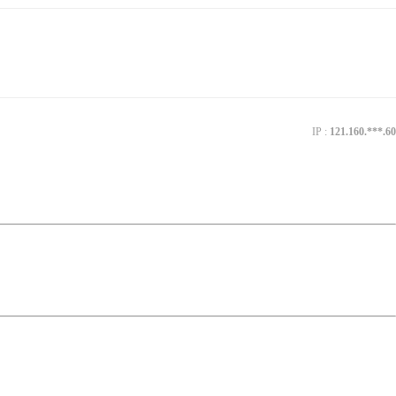
IP :
121.160.***.60