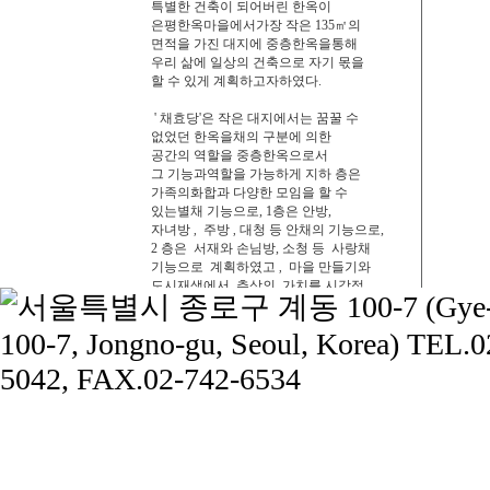
특별한 건축이 되어버린 한옥이
은평한옥마을에서가장 작은
135
㎡의
면적을 가진 대지에 중층한옥을통해
우리 삶에 일상의 건축으로 자기 몫을
할 수 있게 계획하고자하였다
.
'
채효당
'
은 작은 대지에서는 꿈꿀 수
없었던 한옥을채의 구분에 의한
공간의 역할을 중층한옥으로서
그
기
능과역할을 가능하게 지하 층은
가족의화합과 다양한 모임을 할 수
있는별채 기능으로
, 1
층은 안방
,
자녀방
주방
대청 등 안채의 기능으로,
,
,
2
층은
서재와 손님방
,
소청 등
사랑채
기능으로
계획하였고
마을 만들기와
,
도시재생에서
추상의
가치를 시각적
가치로 형상화하는
일인 건축에서
협소한옥을 통해
한옥의
역할과 쓰임을
다시 확인 할
수 있게
계획하였다
.
◈ INTRODUCTIOM
위 치 │서울 은평구 진관길 11-30