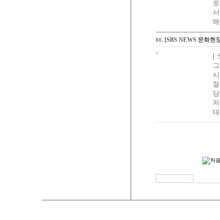
로
서
해
[SBS NEWS 문화현장
80.
[
그
시
절
당
저
대.