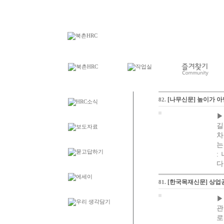
[나무신문] 높이가 아
82.
▶
길
차
는
:
다.
[한국목재신문] 상업
81.
▶
관
로